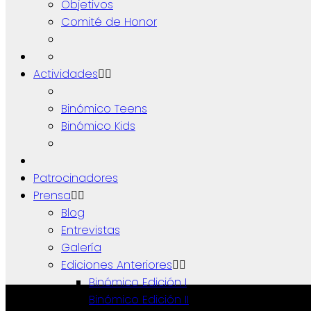
Objetivos
Comité de Honor
Actividades
Binómico Teens
Binómico Kids
Patrocinadores
Prensa
Blog
Entrevistas
Galería
Ediciones Anteriores
Binómico Edición I
Binómico Edición II