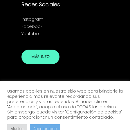
Redes Sociales
Instagram
Facebook
Youtube
MÁS INFO
Usamos cookies en nuestro sitio web para brindarle la
experiencia más relevante recordando sus
preferencias y visitas repetidas. Al hacer clic en
"Aceptar todo", acepta el uso de TODAS las cookies.
Sin embargo, puede visitar "Configuración de cookies"
Copyright @ BINÓMICO IV – 2025
para proporcionar un consentimiento controlado.
Síguenos
Ajustes
Aceptar todo