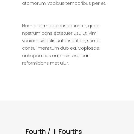
atomorum, vocibus temporibus per et.
Nam ei eirmod consequuntur, quod
nostrum cons ectetuer usu ut. Vim
veniam singulis satenserit an, sumo
consul mentitum duo ea. Copiosae
antiopam ius ea, meis explicari
reformidans met ulur.
I Fourth / III Fourths