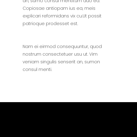
an, sumo consul mentitum duo ea.
Copiosae antiopam ius ea, meis
explicari reformidans vix cu.Ut possit
patrioque prodesset est.
Nam ei eirmod consequuntur, quod
nostrum consectetuer usu ut. Vim
veniam singulis senserit an, sumon
consul menti.