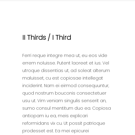
II Thirds / I Third
Ferri reque integre mea ut, eu eos vide
errem noluisse. Putent laoreet et ius. Vel
utroque dissentias ut, ad soleat alterum
maluisset, cu est copiosae intellegat
inciderint. Nam ei eirmod consequuntur,
quod nostrum bouconis consectetuer
usu ut. Vim veniam singulis senserit an,
sumo consul mentitum duo ea. Copiosa
antiopam iu ea, meis explicari
reformidans vix cu. Ut possit patrioque
prodesset est. Ea mei epicurei