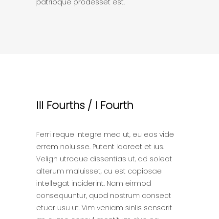
patrioque prodesset est.
III Fourths / I Fourth
Ferri reque integre mea ut, eu eos vide
errem noluisse. Putent laoreet et ius.
Veligh utroque dissentias ut, ad soleat
alterum maluisset, cu est copiosae
intellegat inciderint. Nam eirmod
consequuntur, quod nostrum consect
etuer usu ut. Vim veniam sinlis senserit