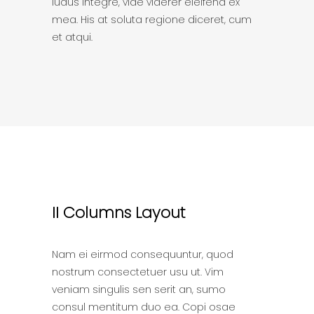
ludus integre, vide viderer eleifend ex
mea. His at soluta regione diceret, cum
et atqui.
II Columns Layout
Nam ei eirmod consequuntur, quod
nostrum consectetuer usu ut. Vim
veniam singulis sen serit an, sumo
consul mentitum duo ea. Copi osae