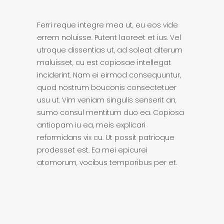
Ferri reque integre mea ut, eu eos vide
errem noluisse. Putent laoreet et ius. Vel
utroque dissentias ut, ad soleat alterum
maluisset, cu est copiosae intellegat
inciderint. Nam ei eirmod consequuntur,
quod nostrum bouconis consectetuer
usu ut. Vim veniam singulis senserit an,
sumo consul mentitum duo ea. Copiosa
antiopam iu ea, meis explicari
reformidans vix cu. Ut possit patrioque
prodesset est. Ea mei epicurei
atomorum, vocibus temporibus per et.