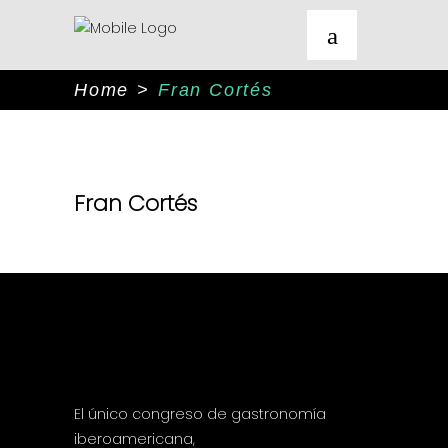
Home
>
Fran Cortés
Fran Cortés
El único congreso de gastronomía
iberoamericana,