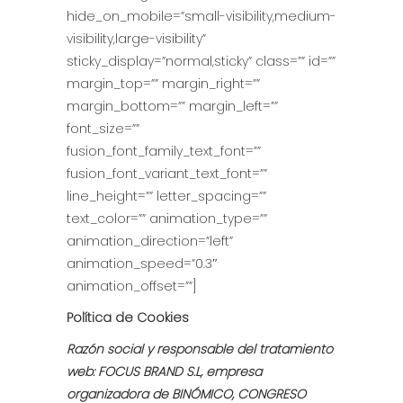
hide_on_mobile=”small-visibility,medium-
visibility,large-visibility”
sticky_display=”normal,sticky” class=”” id=””
margin_top=”” margin_right=””
margin_bottom=”” margin_left=””
font_size=””
fusion_font_family_text_font=””
fusion_font_variant_text_font=””
line_height=”” letter_spacing=””
text_color=”” animation_type=””
animation_direction=”left”
animation_speed=”0.3″
animation_offset=””]
Política de Cookies
Razón social y responsable del tratamiento
web: FOCUS BRAND S.L, empresa
organizadora de BINÓMICO, CONGRESO