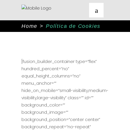
Home
>
Política de Cookies
[fusion_builder_container type=”flex”
hundred_percent=”no”
equal_height_columns=”no”
menu_anchor=””
hide_on_mobile=”small-visibility,medium-
visibility,large-visibility” class=”” id=””
background_color=””
background_image=””
background_position=”center center”
background_repeat=”no-repeat”