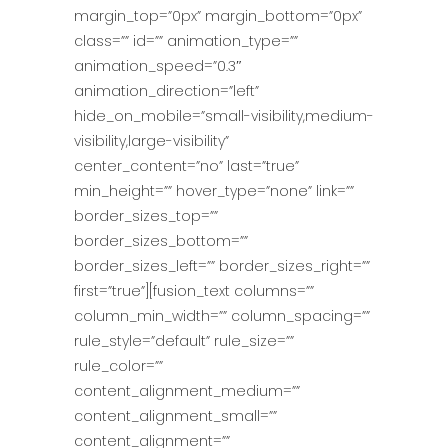
margin_top=”0px” margin_bottom=”0px”
class=”” id=”” animation_type=””
animation_speed=”0.3″
animation_direction=”left”
hide_on_mobile=”small-visibility,medium-
visibility,large-visibility”
center_content=”no” last=”true”
min_height=”” hover_type=”none” link=””
border_sizes_top=””
border_sizes_bottom=””
border_sizes_left=”” border_sizes_right=””
first=”true”][fusion_text columns=””
column_min_width=”” column_spacing=””
rule_style=”default” rule_size=””
rule_color=””
content_alignment_medium=””
content_alignment_small=””
content_alignment=””