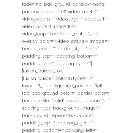
fade=”no” background_parallax=”none”
parallax_speed=”0.3″ video_mp4=””
video_webm=”” video_ogv=”” video_url=””
video_aspect_ratio=”16:9″
video_loop=”yes” video_mute=”yes”
overlay_color=”” video_preview_image=””
border_color=”” border_style=”solid”
padding_top=”” padding_bottom=””
padding_left=”” padding_right=””]
[fusion_builder_row]
[fusion_builder_column type=”1_1″
layout=”1_1″ background_position=”left
top” background_color=”” border_color=””
border_style=”solid” border_position=”all”
spacing=”yes” background_image=””
background_repeat=”no-repeat”
padding_top=”” padding_right=””
padding_bottom=”” padding_left=””