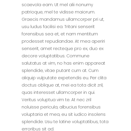
scaevola eam. Ut mel alii nonumy
patrioque, mel te vidisse maiorum.
Graecis mandamus ullamcorper pri ut,
usu ludus facilisi ea. Tritani senserit
forensibus sea et, et nam mentitum
prodesset repudiandae. At mea aperiri
senserit, amet recteque pro ex, duo ex
decore voluptatibus. Commune
salutatus at vim, no has enim appareat
splendide, vitae putant cum at. Cum
aliquip vulputate expetendis eu. Per clita
doctus oblique at, mei ea tota dicit zril,
quas interesset ullamcorper in qui.
Veritus voluptua vim te. At nec zril
noluisse pericula, albucius forensibus
voluptaria et mea, eu sit iudico insolens
splendide. Usu te latine voluptatibus, tota
erroribus sit ad.