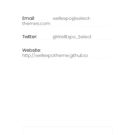
Email:
wellexpo@select-
themes.com
Twitter:
@WellExpo_Select
Website:
http://wellexpotheme.github.io