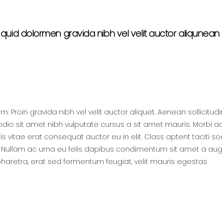
quid dolormen gravida nibh vel velit auctor aliqunean 
 Proin gravida nibh vel velit auctor aliquet. Aenean sollicitu
d odio sit amet nibh vulputate cursus a sit amet mauris. Morbi
s vitae erat consequat auctor eu in elit. Class aptent taciti s
. Nullam ac urna eu felis dapibus condimentum sit amet a augue
aretra, erat sed fermentum feugiat, velit mauris egestas