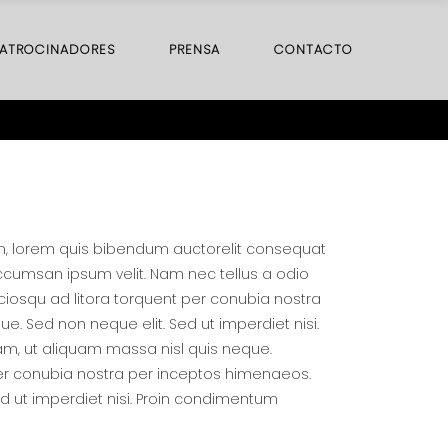
ATROCINADORES
PRENSA
CONTACTO
din, lorem quis bibendum auctorelit consequat
 accumsan ipsum velit. Nam nec tellus a odio
ociosqu ad litora torquent per conubia nostra
. Sed non neque elit. Sed ut imperdiet nisi.
m, ut aliquam massa nisl quis neque.
 per conubia nostra per inceptos himenaeos.
ed ut imperdiet nisi. Proin condimentum