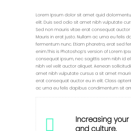
Lorem Ipsum dolor sit amet quid dolormentum.
elit. Duis sed odio sit amet nibh vulputate c
Sed non mauris vitae erat consequat auctor e
Mauris in erat justo. Nullam ac urna eu feli
fermentum nunc. Etiam pharetra, erat sed fe
enim.This is Photoshop’s version of Lorem Ipsum
consequat ipsum, nec sagittis sem nibh id eli
nibh vel velit auctor aliquet. Aenean sollicitu
amet nibh vulputate cursus a sit amet mauris
erat consequat auctor eu in elit. Class apten
ac urna eu felis dapibus condimentum sit a
Increasing your
and culture.