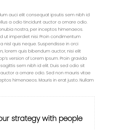
dum auci elit consequat ipsutis sem nibh id
lus a odio tincidunt auctor a ornare odio.
 conubia nostra, per inceptos himenaeos.
ed ut imperdiet nisi. Proin condimentum
 nisl quis neque. Suspendisse in orci
in, lorem quis bibendum auctor, nisi elit
hop’s version of Lorem Ipsum. Proin gravida
agittis sem nibh id elit. Duis sed odio sit
 auctor a ornare odio. Sed non mauris vitae
ceptos himenaeos. Mauris in erat justo. Nullam
our strategy with people