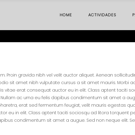
HOME
ACTIVIDADES
P
 Proin gravida nibh vel velit auctor aliquet. Aenean sollicitu
d odio sit amet nibh vulputate cursus a sit amet mauris. Morbi
s vitae erat consequat auctor eu in elit. Class aptent taciti s
. Nullam ac urna eu felis dapibus condimentum sit amet a augue
retra, erat sed fermentum feugiat, velit mauris egestas qua
or eu in elit. Class aptent taciti sociosqu ad litora torquent
s dapibus condimentum sit amet a augue. Sed non neque elit. S