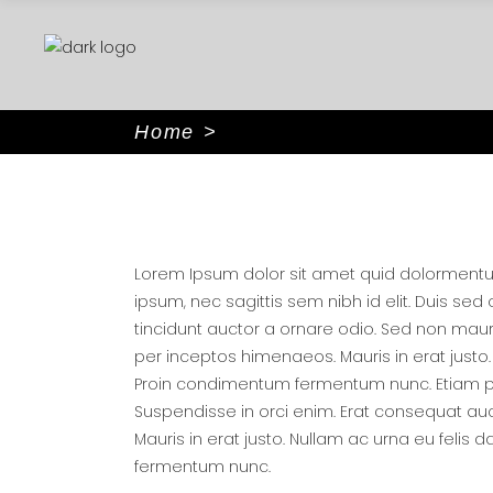
Home
>
Lorem Ipsum dolor sit amet quid dolormentum.
ipsum, nec sagittis sem nibh id elit. Duis se
tincidunt auctor a ornare odio. Sed non mauri
per inceptos himenaeos. Mauris in erat justo
Proin condimentum fermentum nunc. Etiam pha
Suspendisse in orci enim. Erat consequat auct
Mauris in erat justo. Nullam ac urna eu feli
fermentum nunc.