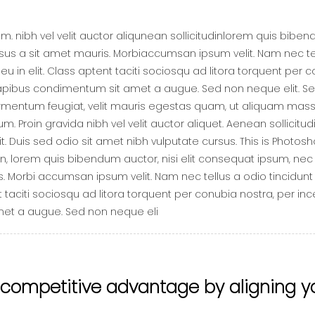
 nibh vel velit auctor aliqunean sollicitudinlorem quis biben
ursus a sit amet mauris. Morbiaccumsan ipsum velit. Nam nec tel
u in elit. Class aptent taciti sociosqu ad litora torquent per
s dapibus condimentum sit amet a augue. Sed non neque elit. S
rmentum feugiat, velit mauris egestas quam, ut aliquam massa
. Proin gravida nibh vel velit auctor aliquet. Aenean sollicitud
t. Duis sed odio sit amet nibh vulputate cursus. This is Photos
din, lorem quis bibendum auctor, nisi elit consequat ipsum, nec s
. Morbi accumsan ipsum velit. Nam nec tellus a odio tincidunt
t taciti sociosqu ad litora torquent per conubia nostra, per in
met a augue. Sed non neque eli
 competitive advantage by aligning y