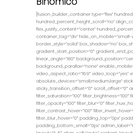
Binómico
[fusion_builder_container type=”flex” hundr
hundred_percent_height_scroll=”no” align_con
flex_justify_content=”center” hundred_perc
container_tag=”div” hide_on_mobile=”small-visib
border_style=”solid” box_shadow=”no” box_
gradient_start_position=”0″ gradient_end_posi
linear_angle=”180″ background_position=”ce
background_parallax=”none” enable_mobile
video_aspect_ratio=”16:9″ video_loop=”yes” v
absolute_devices=”small,medium,large” sticky=”o
sticky_transition_offset=”0″ scroll_offset=”0″
filter_saturation=”100″ filter_brightness=”100″ fi
filter_opacity=”100″ filter_blur=”0″ filter_hue_
filter_contrast_hover=”100″ filter_invert_hover
filter_blur_hover=”0″ padding_top=”0px” padd
padding_bottom_small=”0px” admin_label=”Co