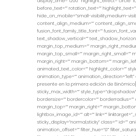
display_time=”1200″ highlight_effect=”circle”
before_text=”” rotation_text=”” highlight_text=”” a
hide_on_mobile=”small-visibility,medium-visibilit
content_align_medium=”” content_align_small=
fusion_font_family_title_font=”” fusion_font_va
text_shadow_vertical=”” text_shadow_horizon
margin_top_medium=”” margin_right_mediu
margin_top_small=”” margin_right_small=”” m
margin_right=”” margin_bottom=”” margin_lef
animated_text_color=”” highlight_color=”” styl
animation_type=”” animation_direction=”left
presente en la primera edición de Binómico[/
sticky_max_width=”” style_type=”dropshadow” 
bordersize=”” bordercolor=”” borderradius=”
margin_top=”” margin_right=”” margin_bottom=”
lightbox_image_id=”” alt=”” link=”” linktarget=”_
sticky_display=”normal,sticky” class=”” id=””
animation_offset=”” filter_hue=”0″ filter_saturat