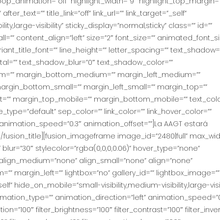
 loop_animation=”off” highlight_width=”9″ highlight_top_margin=
fter_text=”” title_link=”off” link_url=”” link_target=”_self”
y,large-visibility” sticky_display=”normal,sticky” class=”” id=””
”” content_align=”left” size=”2″ font_size=”” animated_font_si
riant_title_font=”” line_height=”” letter_spacing=”” text_shadow=
tal=”” text_shadow_blur=”0″ text_shadow_color=””
m=”” margin_bottom_medium=”” margin_left_medium=””
argin_bottom_small=”” margin_left_small=”” margin_top=””
t=”” margin_top_mobile=”” margin_bottom_mobile=”” text_colo
e_type=”default” sep_color=”” link_color=”” link_hover_color=””
” animation_speed=”0.3″ animation_offset=””]La AAGT estará
fusion_title][fusion_imageframe image_id=”2480|full” max_wid
blur=”30″ stylecolor=”rgba(0,0,0,0.06)” hover_type=”none”
” align_medium=”none” align_small=”none” align=”none”
” margin_left=”” lightbox=”no” gallery_id=”” lightbox_image=””
self” hide_on_mobile=”small-visibility,medium-visibility,large-visib
 animation_type=”” animation_direction=”left” animation_speed=”0
ion=”100″ filter_brightness=”100″ filter_contrast=”100″ filter_inve