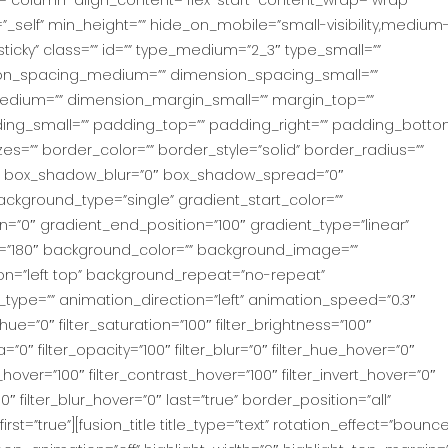
t=”column” align_content=”flex-start” content_wrap=”wrap”
=”_self” min_height=”” hide_on_mobile=”small-visibility,medium
mal,sticky” class=”” id=”” type_medium=”2_3″ type_small=””
on_spacing_medium=”” dimension_spacing_small=””
dium=”” dimension_margin_small=”” margin_top=””
g_small=”” padding_top=”” padding_right=”” padding_botto
es=”” border_color=”” border_style=”solid” border_radius=””
 box_shadow_blur=”0″ box_shadow_spread=”0″
ckground_type=”single” gradient_start_color=””
n=”0″ gradient_end_position=”100″ gradient_type=”linear”
le=”180″ background_color=”” background_image=””
n=”left top” background_repeat=”no-repeat”
pe=”” animation_direction=”left” animation_speed=”0.3″
_hue=”0″ filter_saturation=”100″ filter_brightness=”100″
ia=”0″ filter_opacity=”100″ filter_blur=”0″ filter_hue_hover=”0″
_hover=”100″ filter_contrast_hover=”100″ filter_invert_hover=”0″
0″ filter_blur_hover=”0″ last=”true” border_position=”all”
t=”true”][fusion_title title_type=”text” rotation_effect=”bounce