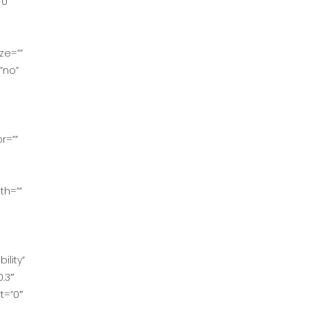
”0″
ze=””
”no”
r=””
th=””
ility”
.3″
rt=”0″