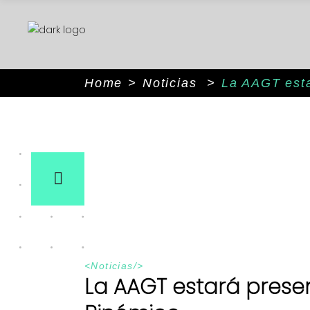
Home
>
Noticias
>
La AAGT esta
<
Noticias
/>
La AAGT estará presen