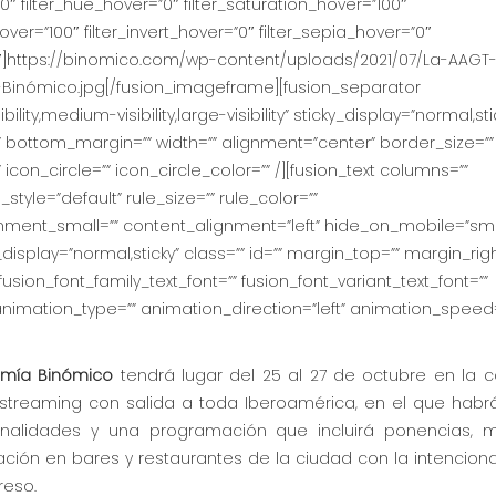
r=”0″ filter_hue_hover=”0″ filter_saturation_hover=”100″
over=”100″ filter_invert_hover=”0″ filter_sepia_hover=”0″
=”0″]https://binomico.com/wp-content/uploads/2021/07/La-AAGT
-Binómico.jpg[/fusion_imageframe][fusion_separator
ity,medium-visibility,large-visibility” sticky_display=”normal,sti
x” bottom_margin=”” width=”” alignment=”center” border_size=””
 icon_circle=”” icon_circle_color=”” /][fusion_text columns=””
yle=”default” rule_size=”” rule_color=””
ment_small=”” content_alignment=”left” hide_on_mobile=”sma
icky_display=”normal,sticky” class=”” id=”” margin_top=”” margin_righ
usion_font_family_text_font=”” fusion_font_variant_text_font=””
” animation_type=”” animation_direction=”left” animation_speed
omía Binómico
tendrá lugar del 25 al 27 de octubre en la c
streaming con salida a toda Iberoamérica, en el que habr
onalidades y una programación que incluirá ponencias, 
ación en bares y restaurantes de la ciudad con la intencion
reso.