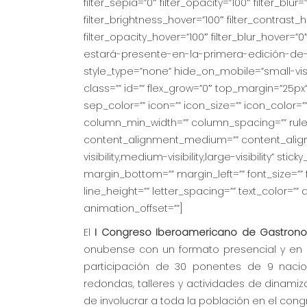
filter_sepia=”0″ filter_opacity=”100″ filter_blu
filter_brightness_hover=”100″ filter_contrast_h
filter_opacity_hover=”100″ filter_blur_hover
estará-presente-en-la-primera-edición-de
style_type=”none” hide_on_mobile=”small-visibil
class=”” id=”” flex_grow=”0″ top_margin=”25p
sep_color=”” icon=”” icon_size=”” icon_color=””
column_min_width=”” column_spacing=”” rule_st
content_alignment_medium=”” content_align
visibility,medium-visibility,large-visibility” st
margin_bottom=”” margin_left=”” font_size=”” f
line_height=”” letter_spacing=”” text_color=”
animation_offset=””]
El
I Congreso Iberoamericano de Gastron
onubense con un formato presencial y en 
participación de 30 ponentes de 9 naci
redondas, talleres y actividades de dinamiz
de involucrar a toda la población en el cong