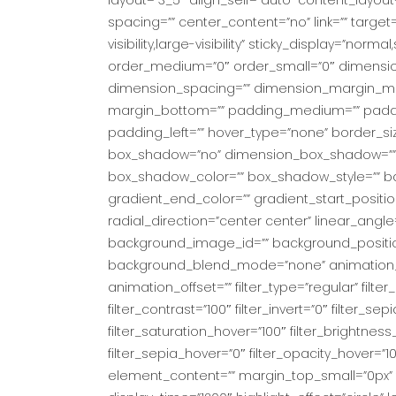
layout=”3_5″ align_self=”auto” content_layou
spacing=”” center_content=”no” link=”” target
visibility,large-visibility” sticky_display=”nor
order_medium=”0″ order_small=”0″ dimensi
dimension_spacing=”” dimension_margin_me
margin_bottom=”” padding_medium=”” paddin
padding_left=”” hover_type=”none” border_siz
box_shadow=”no” dimension_box_shadow=””
box_shadow_color=”” box_shadow_style=”” ba
gradient_end_color=”” gradient_start_positio
radial_direction=”center center” linear_ang
background_image_id=”” background_positio
background_blend_mode=”none” animation_ty
animation_offset=”” filter_type=”regular” filter
filter_contrast=”100″ filter_invert=”0″ filter_sep
filter_saturation_hover=”100″ filter_brightness
filter_sepia_hover=”0″ filter_opacity_hover=”10
element_content=”” margin_top_small=”0px” firs