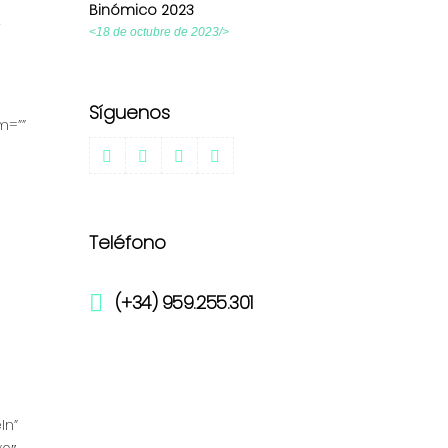
Binómico 2023
-
<18 de octubre de 2023/>
Síguenos
m=””
Teléfono
(+34) 959.255.301
In”