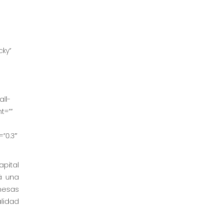
-
cky”
ll-
t=””
=”0.3″
apital
á una
mesas
alidad