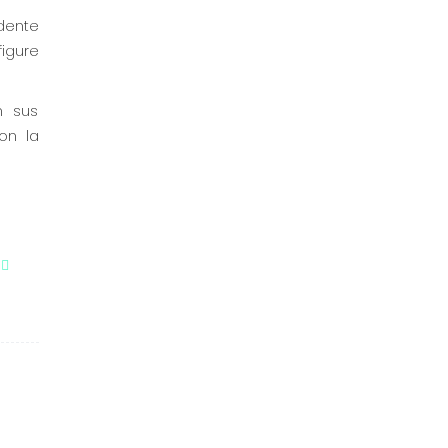
idente
igure
n sus
on la