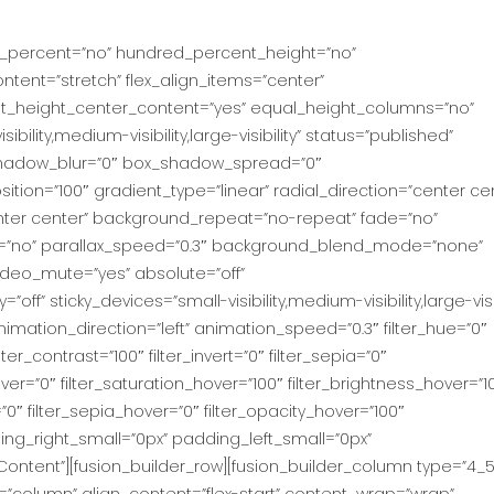
ed_percent=”no” hundred_percent_height=”no”
tent=”stretch” flex_align_items=”center”
ent_height_center_content=”yes” equal_height_columns=”no”
ility,medium-visibility,large-visibility” status=”published”
shadow_blur=”0″ box_shadow_spread=”0″
tion=”100″ gradient_type=”linear” radial_direction=”center ce
nter center” background_repeat=”no-repeat” fade=”no”
=”no” parallax_speed=”0.3″ background_blend_mode=”none”
ideo_mute=”yes” absolute=”off”
ff” sticky_devices=”small-visibility,medium-visibility,large-visib
 animation_direction=”left” animation_speed=”0.3″ filter_hue=”0″
lter_contrast=”100″ filter_invert=”0″ filter_sepia=”0″
hover=”0″ filter_saturation_hover=”100″ filter_brightness_hover=”1
=”0″ filter_sepia_hover=”0″ filter_opacity_hover=”100″
ing_right_small=”0px” padding_left_small=”0px”
ntent”][fusion_builder_row][fusion_builder_column type=”4_5